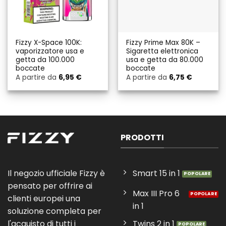
Fizzy X-Space 100K:
Fizzy Prime Max 80K –
vaporizzatore usa e
Sigaretta elettronica
getta da 100.000
usa e getta da 80.000
boccate
boccate
A partire da
6,95
€
A partire da
6,75
€
PRODOTTI
Il negozio ufficiale Fizzy è
Smart 15 in 1
pensato per offrire ai
Max III Pro 6
clienti europei una
in 1
soluzione completa per
Twins 2 in 1
l'acquisto di tutti i