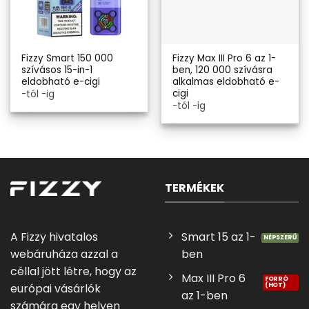
Fizzy Smart 150 000
Fizzy Max III Pro 6 az 1-
szívásos 15-in-1
ben, 120 000 szívásra
eldobható e-cigi
alkalmas eldobható e-
cigi
-tól -ig
-tól -ig
TERMÉKEK
A Fizzy hivatalos
Smart 15 az 1-
webáruháza azzal a
ben
céllal jött létre, hogy az
Max III Pro 6
európai vásárlók
az 1-ben
számára egy helyen