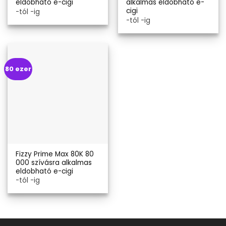
eldobható e-cigi
alkalmas eldobható e-
cigi
-tól -ig
-tól -ig
80 ezer
Fizzy Prime Max 80K 80
000 szívásra alkalmas
eldobható e-cigi
-tól -ig