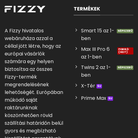
TERMÉKEK
A Fizzy hivatalos
Smart 15 az 1-
webáruháza azzal a
ben
céllal jött létre, hogy az
Max III Pro 6
európai vásárlók
az 1-ben
számára egy helyen
Twins 2 az 1-
biztosítsa az összes
ben
Fizzy-termék
megrendelésének
X-Tér
lehetőségét. Európában
Prime Max
működő saját
raktárunknak
köszönhetően rövid
szállítási határidőn belül
gyors és megbízható