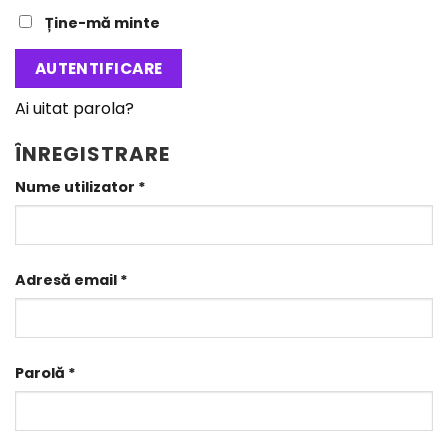
Ține-mă minte
AUTENTIFICARE
Ai uitat parola?
ÎNREGISTRARE
Obligatoriu
Nume utilizator
*
Obligatoriu
Adresă email
*
Obligatoriu
Parolă
*