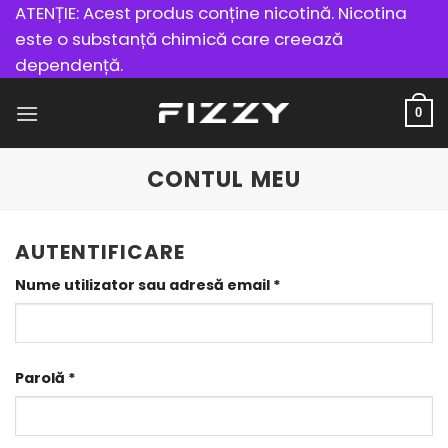
Treci
ATENȚIE: Acest produs conține nicotină. Nicotina
direct
este o substanță chimică care creează
la
dependență.
conținut
0
CONTUL MEU
AUTENTIFICARE
Obligatoriu
Nume utilizator sau adresă email
*
Obligatoriu
Parolă
*