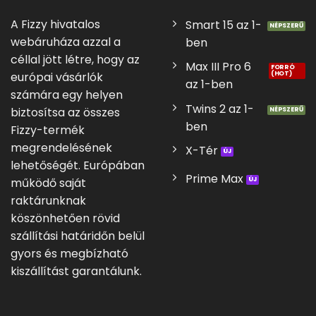
A Fizzy hivatalos
Smart 15 az 1-
webáruháza azzal a
ben
céllal jött létre, hogy az
Max III Pro 6
európai vásárlók
az 1-ben
számára egy helyen
Twins 2 az 1-
biztosítsa az összes
ben
Fizzy-termék
megrendelésének
X-Tér
lehetőségét. Európában
Prime Max
működő saját
raktárunknak
köszönhetően rövid
szállítási határidőn belül
gyors és megbízható
kiszállítást garantálunk.