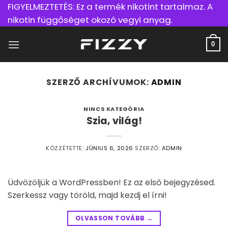
Tartalomra
FIGYELMEZTETÉS: Ez a termék nikotint tartalmaz. A
ugrás
nikotin függőséget okozó vegyi anyag.
0
SZERZŐ ARCHÍVUMOK:
ADMIN
NINCS KATEGÓRIA
Szia, világ!
KÖZZÉTETTE:
JÚNIUS 6, 2026
SZERZŐ:
ADMIN
Üdvözöljük a WordPressben! Ez az első bejegyzésed.
Szerkessz vagy töröld, majd kezdj el írni!
OLVASSON TOVÁBB
→