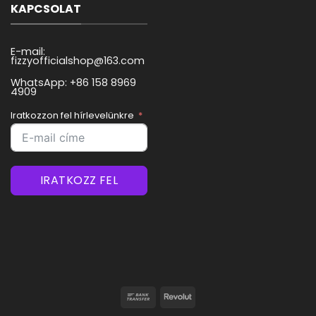
KAPCSOLAT
E-mail:
fizzyofficialshop@163.com
WhatsApp: +86 158 8969
4909
Iratkozzon fel hírlevelünkre
IRATKOZZ FEL
Banki
Revolut
átutalás